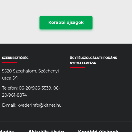
Korábbi újságok
SZERKESZTŐSÉG
ÜGYFÉLSZOLGÁLATI IRODÁNK
NYITVATARTÁSA
5520 Szeghalom, Széchenyi
utca 5/1
Telefon: 06-20/966-3539, 06-
20/961-8874
E-mail: kvaderinfo@kitnet.hu
eladás
Aktuális újság
Korábbi újságok