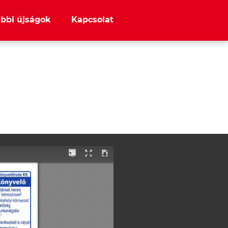
bbi újságok
Kapcsolat