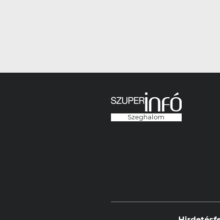
Szeghalom
Hirdetésf