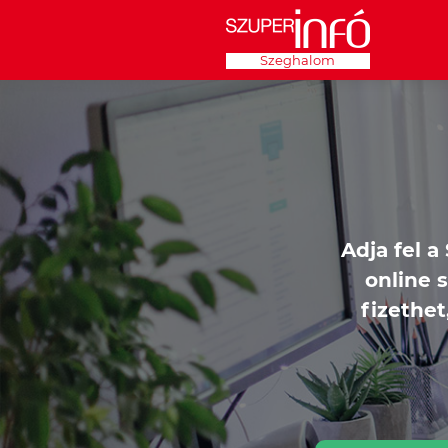
Szeghalom
Adja fel a
online 
fizethe