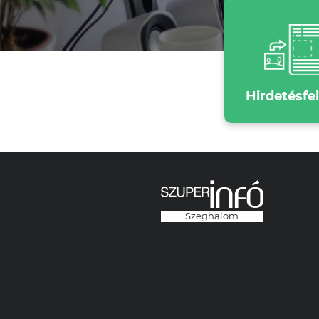
Hirdetésfe
Szeghalom