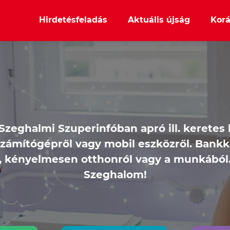
Hirdetésfeladás
Aktuális újság
Korá
 Szeghalmi Szuperinfóban apró ill. keretes
számítógépről vagy mobil eszközről. Bankk
t, kényelmesen otthonról vagy a munkából.
Szeghalom!