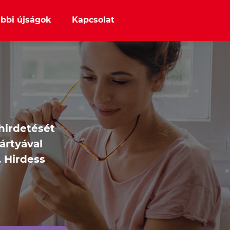
bbi újságok
Kapcsolat
 hirdetését
ártyával
 Hirdess